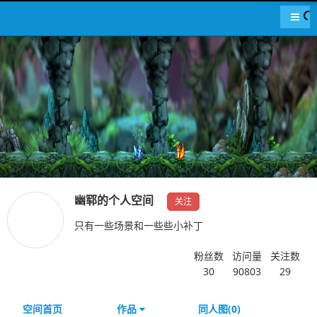
导航
幽郓的个人空间
关注
只有一些场景和一些些小补丁
粉丝数
访问量
关注数
30
90803
29
空间首页
作品
同人图(0)