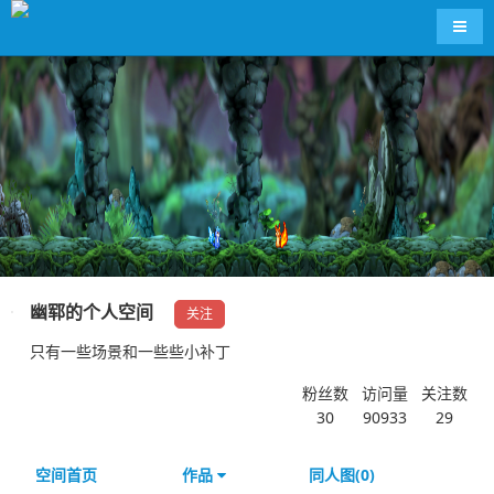
导航
幽郓的个人空间
关注
只有一些场景和一些些小补丁
粉丝数
访问量
关注数
30
90933
29
空间首页
作品
同人图(0)