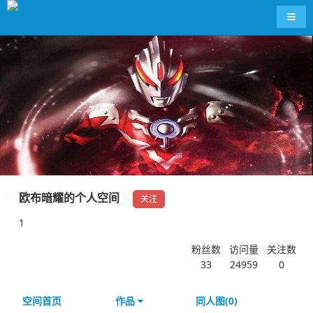
导航
欧布暗耀的个人空间
关注
1
粉丝数
访问量
关注数
33
24959
0
空间首页
作品
同人图(0)