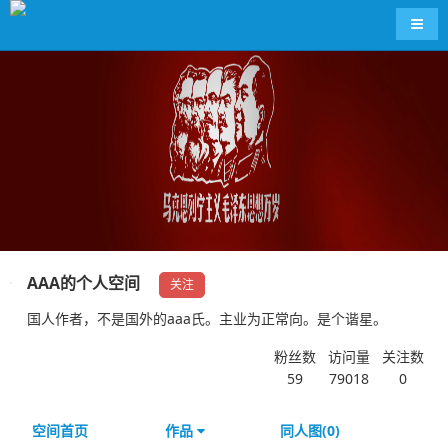
导航
AAA的个人空间
关注
国人作者，不是国外的aaa氏。主业为正常向。是个谐星。
粉丝数
访问量
关注数
59
79018
0
空间首页
作品
同人图(0)