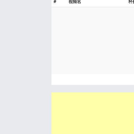
#
视频名
杯