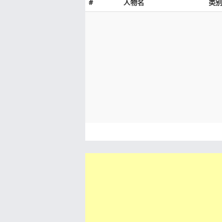
#
人物名
类