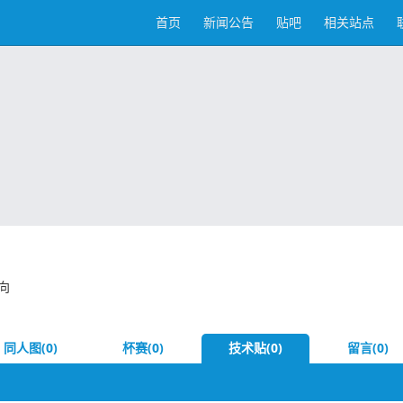
首页
新闻公告
贴吧
相关站点
向
同人图(0)
杯赛(0)
技术贴(0)
留言(0)