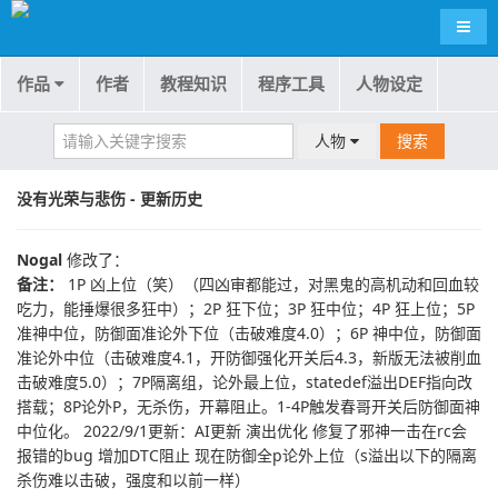
导航
作品
作者
教程知识
程序工具
人物设定
人物
搜索
没有光荣与悲伤 - 更新历史
Nogal
修改了：
备注：
1P 凶上位（笑）（四凶审都能过，对黑鬼的高机动和回血较
吃力，能捶爆很多狂中）；2P 狂下位；3P 狂中位；4P 狂上位；5P
准神中位，防御面准论外下位（击破难度4.0）；6P 神中位，防御面
准论外中位（击破难度4.1，开防御强化开关后4.3，新版无法被削血
击破难度5.0）；7P隔离组，论外最上位，statedef溢出DEF指向改
搭载；8P论外P，无杀伤，开幕阻止。1-4P触发春哥开关后防御面神
中位化。 2022/9/1更新：AI更新 演出优化 修复了邪神一击在rc会
报错的bug 增加DTC阻止 现在防御全p论外上位（s溢出以下的隔离
杀伤难以击破，强度和以前一样）