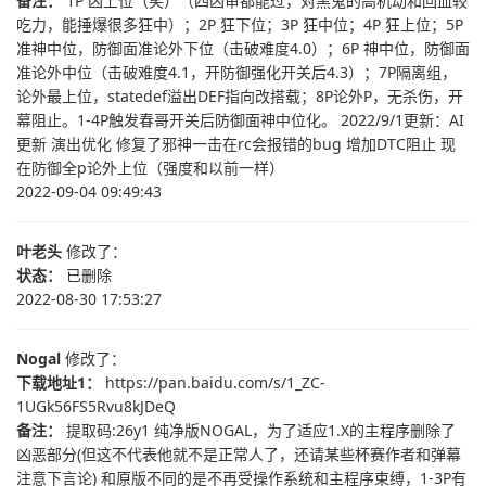
备注：
1P 凶上位（笑）（四凶审都能过，对黑鬼的高机动和回血较
吃力，能捶爆很多狂中）；2P 狂下位；3P 狂中位；4P 狂上位；5P
准神中位，防御面准论外下位（击破难度4.0）；6P 神中位，防御面
准论外中位（击破难度4.1，开防御强化开关后4.3）；7P隔离组，
论外最上位，statedef溢出DEF指向改搭载；8P论外P，无杀伤，开
幕阻止。1-4P触发春哥开关后防御面神中位化。 2022/9/1更新：AI
更新 演出优化 修复了邪神一击在rc会报错的bug 增加DTC阻止 现
在防御全p论外上位（强度和以前一样）
2022-09-04 09:49:43
叶老头
修改了：
状态：
已删除
2022-08-30 17:53:27
Nogal
修改了：
下载地址1：
https://pan.baidu.com/s/1_ZC-
1UGk56FS5Rvu8kJDeQ
备注：
提取码:26y1 纯净版NOGAL，为了适应1.X的主程序删除了
凶恶部分(但这不代表他就不是正常人了，还请某些杯赛作者和弹幕
注意下言论) 和原版不同的是不再受操作系统和主程序束缚，1-3P有