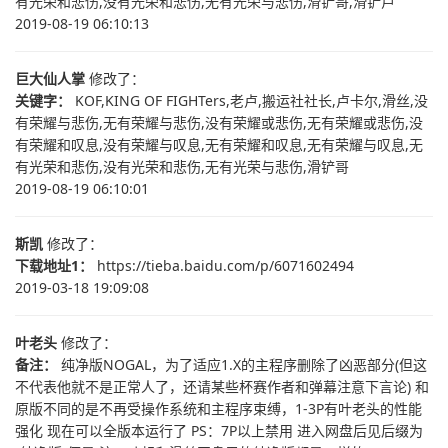
有光荣和悲伤,没有光荣和悲伤,无有光荣与悲伤,滑铲哥,滑铲卢
2019-08-19 06:10:13
巨大仙人掌
修改了：
关键字：
KOF,KING OF FIGHTers,老卢,搬运社社长,卢卡尔,滑丝,没
有荣耀与悲伤,无有荣耀与悲伤,没有荣耀或悲伤,无有荣耀或悲伤,没
有荣耀和叹息,没有荣耀与叹息,无有荣耀和叹息,无有荣耀与叹息,无
有光荣和悲伤,没有光荣和悲伤,无有光荣与悲伤,滑铲哥
2019-08-19 06:10:01
斯凯
修改了：
下载地址1：
https://tieba.baidu.com/p/6071602494
2019-03-18 19:09:08
叶老头
修改了：
备注：
纯净版NOGAL，为了适应1.X的主程序删除了凶恶部分(但这
不代表他就不是正常人了，还请某些杯赛作者和弹幕注意下言论) 和
原版不同的是不再受操作系统和主程序束缚，1-3P有叶老头的性能
强化 现在可以全版本运行了 PS：7P以上禁用 进入网盘后见后缀为