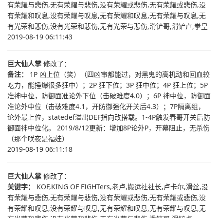
有荣耀与悲伤,无有荣耀与悲伤,没有荣耀或悲伤,无有荣耀或悲伤,没
有荣耀和叹息,没有荣耀与叹息,无有荣耀和叹息,无有荣耀与叹息,无
有光荣和悲伤,没有光荣和悲伤,无有光荣与悲伤,滑铲哥,滑铲卢,拳皇
2019-08-19 06:11:43
巨大仙人掌
修改了：
备注：
1P 凶上位（笑）（四凶审都能过，对黑鬼的高机动和回血较
吃力，能捶爆很多狂中）；2P 狂下位；3P 狂中位；4P 狂上位；5P
准神中位，防御面准论外下位（击破难度4.0）；6P 神中位，防御面
准论外中位（击破难度4.1，开防御强化开关后4.3）；7P隔离组，
论外最上位，statedef溢出DEF指向改搭载。1-4P触发春哥开关后防
御面神中位化。 2019/8/12更新：增加8P论外P，开幕阻止，无杀伤
（那个咲夜是福娃）
2019-08-19 06:11:18
巨大仙人掌
修改了：
关键字：
KOF,KING OF FIGHTers,老卢,搬运社社长,卢卡尔,滑丝,没
有荣耀与悲伤,无有荣耀与悲伤,没有荣耀或悲伤,无有荣耀或悲伤,没
有荣耀和叹息,没有荣耀与叹息,无有荣耀和叹息,无有荣耀与叹息,无