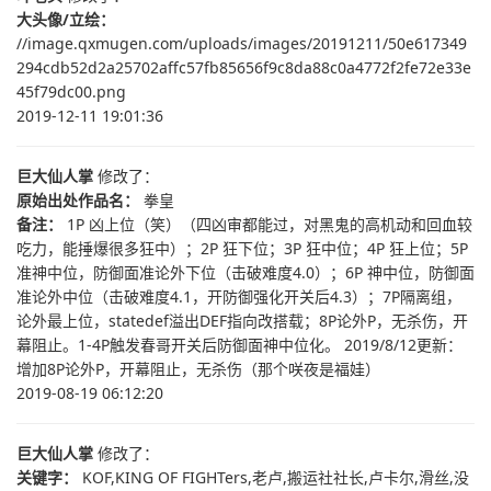
大头像/立绘：
//image.qxmugen.com/uploads/images/20191211/50e617349
294cdb52d2a25702affc57fb85656f9c8da88c0a4772f2fe72e33e
45f79dc00.png
2019-12-11 19:01:36
巨大仙人掌
修改了：
原始出处作品名：
拳皇
备注：
1P 凶上位（笑）（四凶审都能过，对黑鬼的高机动和回血较
吃力，能捶爆很多狂中）；2P 狂下位；3P 狂中位；4P 狂上位；5P
准神中位，防御面准论外下位（击破难度4.0）；6P 神中位，防御面
准论外中位（击破难度4.1，开防御强化开关后4.3）；7P隔离组，
论外最上位，statedef溢出DEF指向改搭载；8P论外P，无杀伤，开
幕阻止。1-4P触发春哥开关后防御面神中位化。 2019/8/12更新：
增加8P论外P，开幕阻止，无杀伤（那个咲夜是福娃）
2019-08-19 06:12:20
巨大仙人掌
修改了：
关键字：
KOF,KING OF FIGHTers,老卢,搬运社社长,卢卡尔,滑丝,没