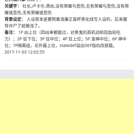
关键字：
社长,卢卡尔,滑丝,没有荣耀与悲伤,无有荣耀与悲伤,没有荣
耀或悲伤,无有荣耀或悲伤
背景设定：
人设原本是要照着清廉正直杯黑化线写人设的，后来魔
导诈尸了就搁浅了。
备注：
1P 凶上位（四凶审都能过，对黑鬼的高机动和回血较吃
力）；2P 狂下位；3P 狂中位；4P 狂上位；5P 准神中位；6P 神中
位；7P隔离组，论外最上位，statedef溢出DEF指向改搭载。
2017-11-03 12:02:55