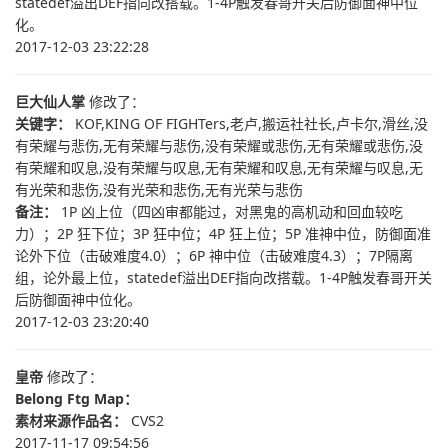
statedef溢出DEF指向改搭载。1-4P触发春哥开关后防御面神中位
化。
2017-12-03 23:22:28
巨大仙人掌
修改了：
关键字：
KOF,KING OF FIGHTers,老卢,搬运社社长,卢卡尔,滑丝,没
有荣耀与悲伤,无有荣耀与悲伤,没有荣耀或悲伤,无有荣耀或悲伤,没
有荣耀和叹息,没有荣耀与叹息,无有荣耀和叹息,无有荣耀与叹息,无
有光荣和悲伤,没有光荣和悲伤,无有光荣与悲伤
备注：
1P 凶上位（四凶审都能过，对黑鬼的高机动和回血较吃
力）；2P 狂下位；3P 狂中位；4P 狂上位；5P 准神中位，防御面准
论外下位（击破难度4.0）；6P 神中位（击破难度4.3）；7P隔离
组，论外最上位，statedef溢出DEF指向改搭载。1-4P触发春哥开关
后防御面神中位化。
2017-12-03 23:20:40
皇帝
修改了：
Belong Ftg Map：
素材来源作品名：
CVS2
2017-11-17 09:54:56