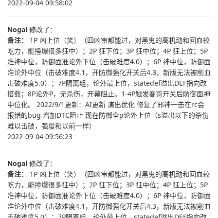
2022-09-04 09:58:02
Nogal
修改了：
备注：
1P 凶上位（笑）（四凶审都能过，对黑鬼的高机动和回血较
吃力，能捶爆很多狂中）；2P 狂下位；3P 狂中位；4P 狂上位；5P
准神中位，防御面准论外下位（击破难度4.0）；6P 神中位，防御面
准论外中位（击破难度4.1，开防御强化开关后4.3，新版无法被削血
击破难度5.0）；7P隔离组，论外最上位，statedef溢出DEF指向改
搭载；8P论外P，无杀伤，开幕阻止。1-4P触发春哥开关后防御面神
中位化。 2022/9/1更新：AI更新 演出优化 修复了邪神一击在rc会
报错的bug 增加DTC阻止 现在防御全p论外上位（s溢出以下的杀伤
难以击破，强度和以前一样）
2022-09-04 09:56:23
Nogal
修改了：
备注：
1P 凶上位（笑）（四凶审都能过，对黑鬼的高机动和回血较
吃力，能捶爆很多狂中）；2P 狂下位；3P 狂中位；4P 狂上位；5P
准神中位，防御面准论外下位（击破难度4.0）；6P 神中位，防御面
准论外中位（击破难度4.1，开防御强化开关后4.3，新版无法被削血
击破难度5.0）；7P隔离组，论外最上位，statedef溢出DEF指向改