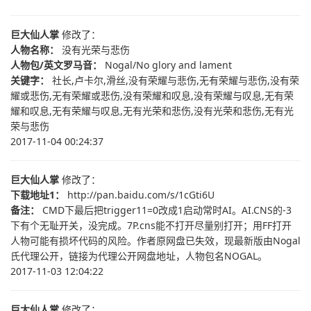
巨大仙人掌
修改了：
人物名称：
没有光荣与悲伤
人物包/英文罗马音：
Nogal/No glory and lament
关键字：
社长,卢卡尔,滑丝,没有荣耀与悲伤,无有荣耀与悲伤,没有荣
耀或悲伤,无有荣耀或悲伤,没有荣耀和叹息,没有荣耀与叹息,无有荣
耀和叹息,无有荣耀与叹息,无有光荣和悲伤,没有光荣和悲伤,无有光
荣与悲伤
2017-11-04 00:24:37
巨大仙人掌
修改了：
下载地址1：
http://pan.baidu.com/s/1cGti6U
备注：
CMD下最后把trigger11=0改成1启动常时AI。AI.CNS的-3
下有个无耻开关，没完成。7P.cns能不打开尽量别打开；用FF打开
人物可能有损坏代码的风险。作者原网盘已失效，现最新版由Nogal
氏代理公开，链接为代理公开网盘地址，人物包名NOGAL。
2017-11-03 12:04:22
巨大仙人掌
修改了：