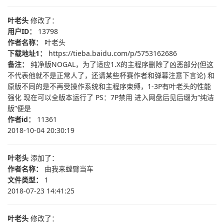
叶老头
修改了：
用户ID：
13798
作者名称：
叶老头
下载地址1：
https://tieba.baidu.com/p/5753162686
备注：
纯净版NOGAL，为了适应1.X的主程序删除了凶恶部分(但这
不代表他就不是正常人了，还请某些杯赛作者和弹幕注意下言论) 和
原版不同的是不再受操作系统和主程序束缚，1-3P有叶老头的性能
强化 现在可以全版本运行了 PS：7P禁用 进入网盘后见后缀为“纯洁
版”便是
作者id：
11361
2018-10-04 20:30:19
叶老头
添加了：
作者名称：
由我来螳臂当车
文件类型：
1
2018-07-23 14:41:25
叶老头
修改了：