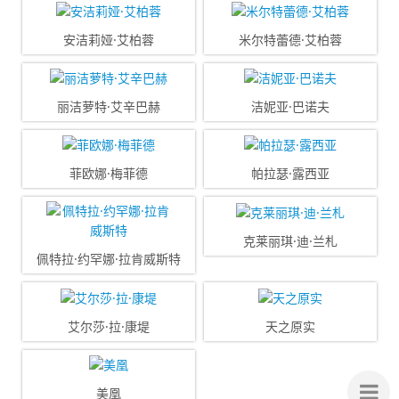
安洁莉娅·艾柏蓉
米尔特蕾德·艾柏蓉
丽洁萝特·艾辛巴赫
洁妮亚·巴诺夫
菲欧娜·梅菲德
帕拉瑟·露西亚
克莱丽琪·迪·兰札
佩特拉·约罕娜·拉肯威斯特
艾尔莎·拉·康堤
天之原实
侧
美凰