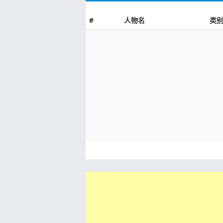
#
人物名
类