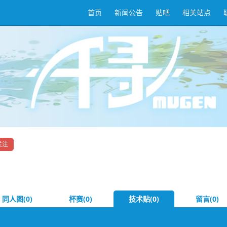
首页
新闻公告
贴吧
相关站点
关注
同人图(0)
杯赛(0)
技术贴(0)
留言(0)