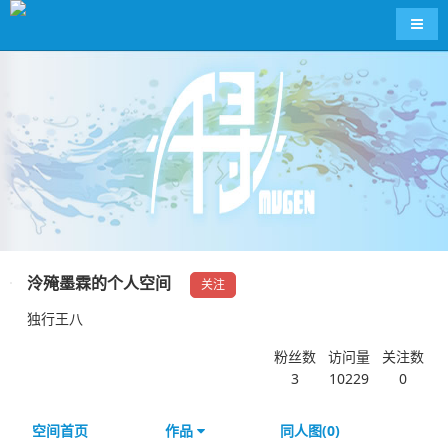
导航
泠殗墨霖的个人空间
关注
独行王八
粉丝数
访问量
关注数
3
10229
0
空间首页
作品
同人图(0)