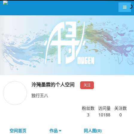
导航
泠殗墨霖的个人空间
关注
独行王八
粉丝数
访问量
关注数
3
10188
0
空间首页
作品
同人图(0)