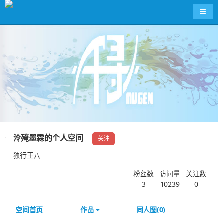
导航
泠殗墨霖的个人空间
关注
独行王八
粉丝数
访问量
关注数
3
10239
0
空间首页
作品
同人图(0)