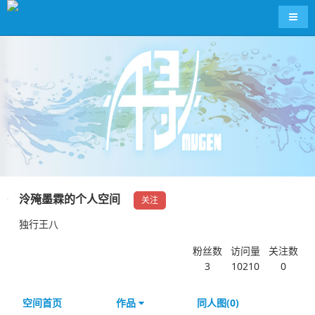
导航
泠殗墨霖的个人空间
关注
独行王八
粉丝数
访问量
关注数
3
10210
0
空间首页
作品
同人图(0)