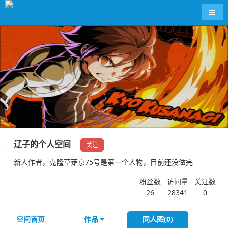
导航
辽子的个人空间
关注
新人作者，克隆草薙京75号是第一个人物，目前还没做完
粉丝数
访问量
关注数
26
28341
0
空间首页
作品
同人图(0)