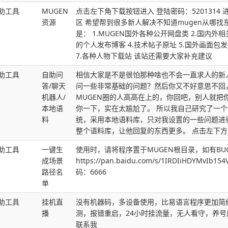
助工具
MUGEN
点击左下角下载按钮进入 登陆密码：5201314
资源
区 希望帮到很多新人解决不知道mugen从哪找
是： 1.MUGEN国外各种公开网盘类 2.国内外相
的个人发布博客 4.技术帖子原址 5.国外画面包
7.各种人物下载站 该站还需要大家补充建议
助工具
自助问
相信大家是不是很怕那种啥也不会一直求人的新
答/聊天
问一些非常基础的问题？然后你又不好意思不回
机器人/
MUGEN圈的人高高在上的，你回吧，别人就把
本地语
你一下，实在太尴尬了。 所以我自己研究了一
料
统，采用本地语料库，只对我设置的一些问题进
整个语料库，让他回复的东西更多。 点击左下
助工具
一键生
使用时，请将程序置于MUGEN根目录，如有BU
成场景
https://pan.baidu.com/s/1IRDIiHDYMvIb
路径名
码：6666
单
助工具
挂机直
没有机器码，多设备使用，比易语言程序更加简
播
测，报错重启，24小时挂流量，无人看守，养
联系我