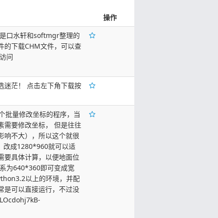
操作
口水轩和softmgr整理的
件的下载CHM文件，可以查
访问
选迷茫！ 点击左下角下载按
一个批量修改坐标的程序，当
素需要修改坐标， 但是往往
影响不大），所以这个就很
改成1280*960就可以适
需要具体计算，以便地面位
系为640*360即可变成宽
hon3.2以上的环境，并配
常是可以直接运行，不过没
Ocdohj7kB-