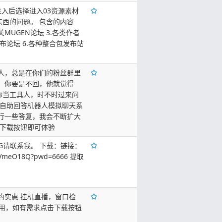
 进入后选择进入03资源素材
东西的问题。 包含的内容
关MUGEN论坛 3.各类作者
发布论坛 6.各种整合包发布站
人，总是在你们的粉丝群里
，你要是不回，他就觉得
你当工具人，时不时过来问
个自助回答机器人模拟聊天系
行一些答复，我会不断扩大
方下载按钮即可体验
G请联系我。 下载：链接：
154VmeO18Q?pwd=6666 提取
约实惠 挂机直播，窗口检
号用，如有需求点击下载按钮