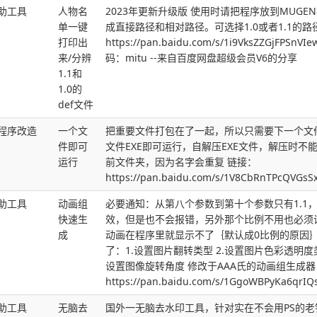
助工具
人物名
2023年更新升级版 使用时请把程序放到MUG
单一键
成直接路径和相对路径。可选择1.0或者1.1的路
打印出
https://pan.baidu.com/s/1i9VksZZGjFPSnV
来/分辨
码：mitu --来自百度网盘超级会员V6的分享
1.1和
1.0的
def文件
程序改造
一个文
把重要文件打包在了一起，所以只需要下一个文
件即可
文件EXE即可运行，自解压EXE文件，解压时不
运行
前文件夹，因为名字会重复 链接：
https://pan.baidu.com/s/1V8CbRnTPcQVG
助工具
动画组
必要通知：从第八个参数到第十个参数只有1.1，
快速生
效，但是也不会报错，另外那个比例不用也必须设
成
动画在程序里就显示不了｛默认成0比例的原因｝
了：1.设置图片翻转类型 2.设置图片色彩透明度类
设置图像旋转角度 修改于AAA氏的动画组生成器
https://pan.baidu.com/s/1GgoWBPyKa6q
助工具
无脑去
国外一无脑去水印工具，针对实在不会用PS的老