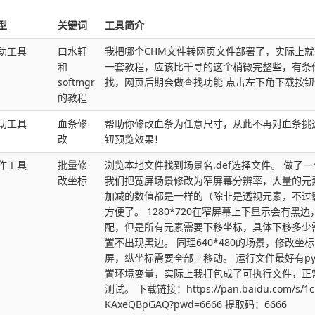
型
关键词
工具简介
助工具
口水轩
我把哪个CHM文件转网页文件部署了，实际上就是
和
一套教程，应该比千寻的这个稍微完整些，有条
softmgr
找，网页后期会做查找功能 点击左下角下载按钮
的教程
助工具
血条修
帮助你修改血条为任意尺寸，从此不再对血条挑
改
钮预览效果！
作工具
批量修
浏览本地文件找到场景名.def选择文件。 做了
改坐标
我们把宽屏场景修改为窄屏幕分辨率，大量的元
加减的数值都是一样的（除非是透视元素，不过
方便了。 1280*720在窄屏幕上下显示会有黑边，
配，但是所有元素需要下移坐标，具体下移多少
置不出现黑边。 同理640*480的场景，修改坐标
屏，纵坐标需要全部上移动。 运行文件最好有pyt
置环境变量，实际上我打包成了可执行文件，正
测试。 下载链接：https://pan.baidu.com/s/1cL
KAxeQBpGAQ?pwd=6666 提取码：6666