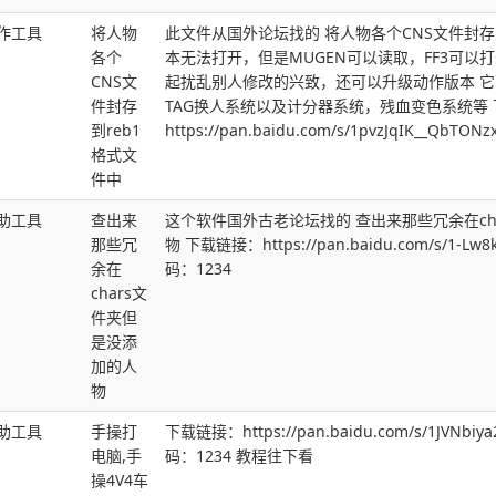
作工具
将人物
此文件从国外论坛找的 将人物各个CNS文件封存
各个
本无法打开，但是MUGEN可以读取，FF3可以
CNS文
起扰乱别人修改的兴致，还可以升级动作版本 它可
件封存
TAG换人系统以及计分器系统，残血变色系统等
到reb1
https://pan.baidu.com/s/1pvzJqIK__QbT
格式文
件中
助工具
查出来
这个软件国外古老论坛找的 查出来那些冗余在ch
那些冗
物 下载链接：https://pan.baidu.com/s/1-Lw8
余在
码：1234
chars文
件夹但
是没添
加的人
物
助工具
手操打
下载链接：https://pan.baidu.com/s/1JVNbiy
电脑,手
码：1234 教程往下看
操4V4车