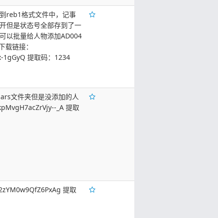
到reb1格式文件中，记事
打开但是状态号全部存到了一
以批量给人物添加AD004
 下载链接：
ONzx-1gGyQ 提取码：1234
ars文件夹但是没添加的人
kpMvgH7acZrVjy--_A 提取
a2zYM0w9QfZ6PxAg 提取