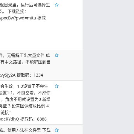
EN根目录里，运行后可选择生
径。 下载链接：
IewpxcBw?pwd=mitu 提取
件，无需解压出大量文件 单
能有中文路径，不能解压到当
sSxvySJy2A 提取码：1234
会生效，1.0设置了不会生
置1:1，不能空着，不然你
，角度不用就设置为0 新增
型 3.设置图像缩放比例 4.
 链接：
rIQsqcRYdhQ 提取码：8888
铁。使用方法在文件里 下载