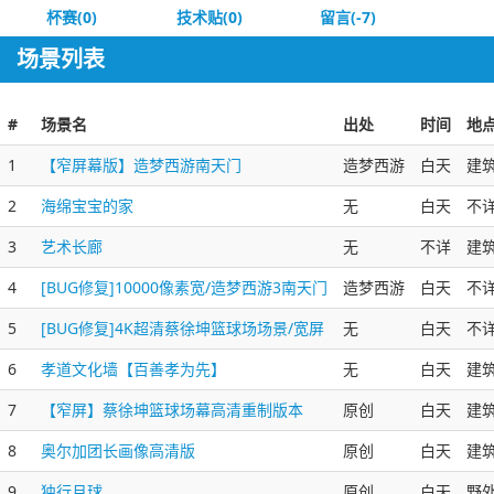
杯赛(0)
技术贴(0)
留言(-7)
场景列表
#
场景名
出处
时间
地
1
【窄屏幕版】造梦西游南天门
造梦西游
白天
建
2
海绵宝宝的家
无
白天
不
3
艺术长廊
无
不详
建
4
[BUG修复]10000像素宽/造梦西游3南天门
造梦西游
白天
不
5
[BUG修复]4K超清蔡徐坤篮球场场景/宽屏
无
白天
不
6
孝道文化墙【百善孝为先】
无
白天
建
7
【窄屏】蔡徐坤篮球场幕高清重制版本
原创
白天
建
8
奥尔加团长画像高清版
原创
白天
建
9
独行月球
原创
白天
野