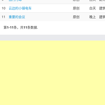
10
云边的小镇电车
原创
白天
建
11
重要的会议
原创
晚上
建
第
1-11
条，共
11
条数据.