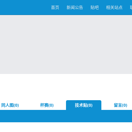
首页
新闻公告
贴吧
相关站点
同人图(0)
杯赛(0)
技术贴(0)
留言(0)