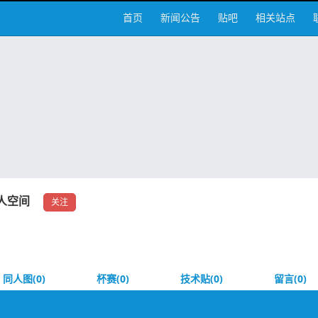
首页
新闻公告
贴吧
相关站点
人空间
关注
同人图(0)
杯赛(0)
技术贴(0)
留言(0)