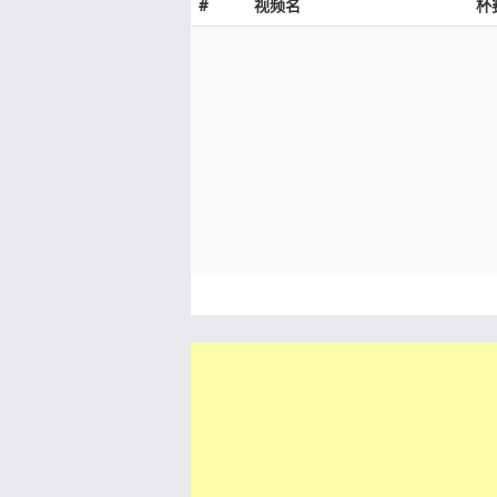
#
视频名
杯