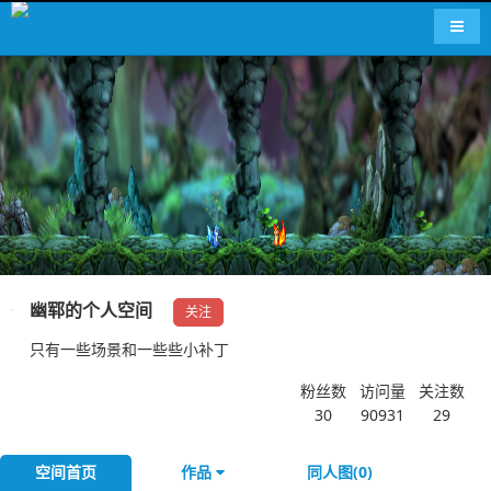
导航
幽郓的个人空间
关注
只有一些场景和一些些小补丁
粉丝数
访问量
关注数
30
90931
29
空间首页
作品
同人图(0)