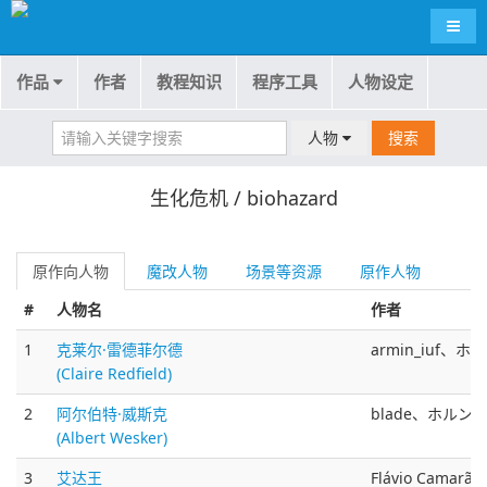
导航
作品
作者
教程知识
程序工具
人物设定
人物
搜索
生化危机 / biohazard
原作向人物
魔改人物
场景等资源
原作人物
#
人物名
作者
1
克莱尔·雷德菲尔德
armin_iuf、ホル
(Claire Redfield)
2
阿尔伯特·威斯克
blade、ホルン氏(
(Albert Wesker)
3
艾达王
Flávio Camar