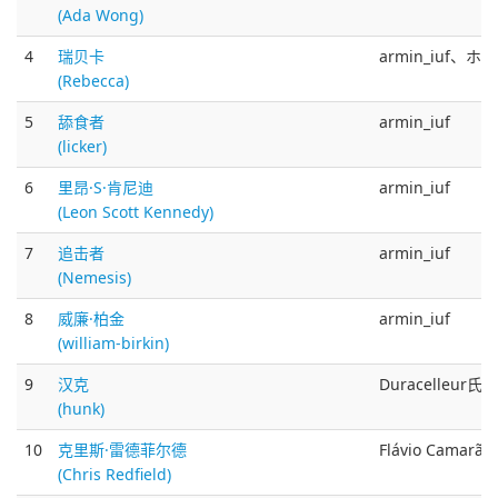
(Ada Wong)
4
瑞贝卡
armin_iuf、ホル
(Rebecca)
5
舔食者
armin_iuf
(licker)
6
里昂·S·肯尼迪
armin_iuf
(Leon Scott Kennedy)
7
追击者
armin_iuf
(Nemesis)
8
威廉·柏金
armin_iuf
(william-birkin)
9
汉克
Duracelleur氏
(hunk)
10
克里斯·雷德菲尔德
Flávio Camar
(Chris Redfield)