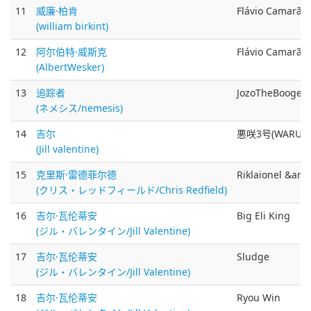
11
威廉·柏肯
Flávio Camarão
(william birkint)
12
阿尔伯特·威斯克
Flávio Camarão
(AlbertWesker)
13
追踪者
JozoTheBooge
(ネメシス/nemesis)
14
吉尔
悪咲3号(WARUS
(Jill valentine)
15
克里斯·雷德菲尔德
Riklaionel &amp
(クリス・レッドフィールド/Chris Redfield)
16
吉尔·瓦伦蒂安
Big Eli King
(ジル・バレンタイン/Jill Valentine)
17
吉尔·瓦伦蒂安
Sludge
(ジル・バレンタイン/Jill Valentine)
18
吉尔·瓦伦蒂安
Ryou Win