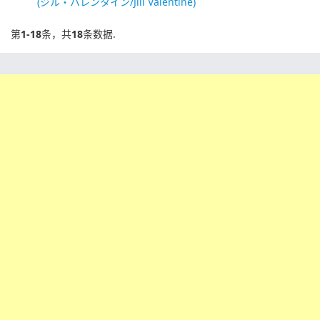
(ジル・バレンタイン/Jill Valentine)
第
1-18
条，共
18
条数据.