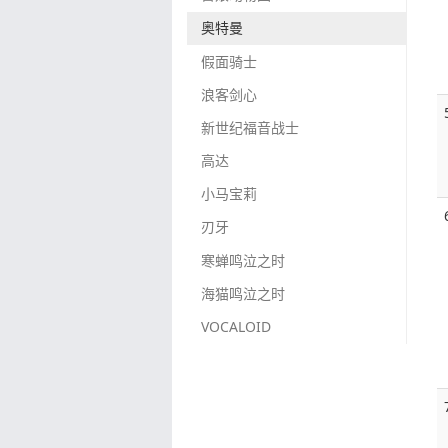
奥特曼
假面骑士
浪客剑心
新世纪福音战士
高达
小马宝莉
刃牙
寒蝉鸣泣之时
海猫鸣泣之时
VOCALOID