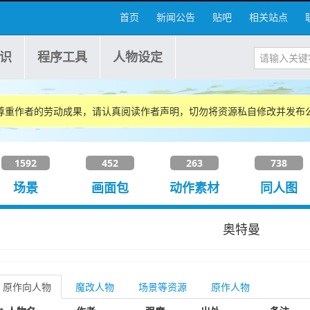
首页
新闻公告
贴吧
相关站点
识
程序工具
人物设定
尊重作者的劳动成果，请认真阅读作者声明，切勿将资源私自修改并发布
1592
452
263
738
场景
画面包
动作素材
同人图
奥特曼
原作向人物
魔改人物
场景等资源
原作人物