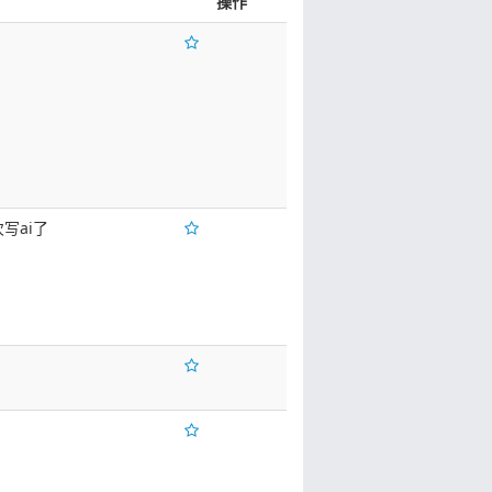
操作
次写ai了