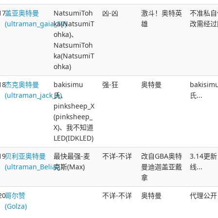
17
盖亚奥特曼
NatsumiToh
凶-凶
激斗！奥特英
不准私自
(ultraman_gaia_SV)
ka(NatsumiT
雄
改需经过同
ohka)、
NatsumiToh
ka(NatsumiT
ohka)
18
杰克奥特曼
bakisimu
强-狂
奥特曼
bakis
(ultraman_jack_A)
氏、
氏...
pinksheep_X
(pinksheep_
X)、我不知道
LED(IDKLED)
19
贝利亚奥特曼
最快最强-麦
不详-不详
改自GBA奥特
3.14更
(ultraman_Belial)
克斯(Max)
曼迪迦盖亚戴
线...
拿
20
哥尔赞
不详-不详
奥特曼
代理公开
(Golza)