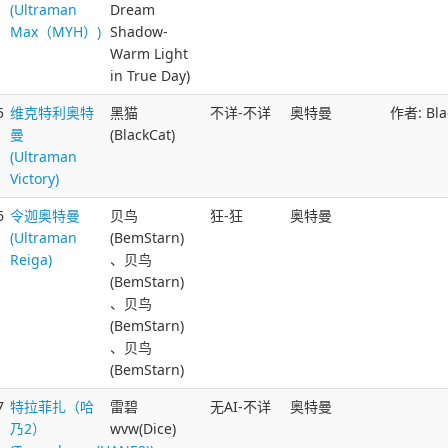
(Ultraman
Dream
Max（MYH）)
Shadow-
Warm Light
in True Day)
5
维克特利奥特
黑猫
不详-不详
奥特曼
作者: Bla
曼
(BlackCat)
(Ultraman
Victory)
6
令迦奥特曼
贝鸟
狂-狂
奥特曼
(Ultraman
(BemStarn)
Reiga)
、贝鸟
(BemStarn)
、贝鸟
(BemStarn)
、贝鸟
(BemStarn)
7
特拉菲扎（哈
雷碧
无AI-不详
奥特曼
乃2）
wvw(Dice)