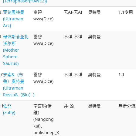
(Terraphaser(HANE2))
8
亚刻奥特曼
雷碧
无AI-无AI
奥特曼
1.1专用
(Ultraman
wvw(Dice)
Arc)
9
母体斯菲亚扎
雷碧
不详-不详
奥特曼
沃尔斯
wvw(Dice)
(Mother
Sphere
Saurus)
10
罗索&（布
雷碧
不详-不详
奥特曼
1.1
鲁）奥特曼
wvw(Dice)
(Ultraman
Rosso&（Blu）)
11
佐菲
南宫铠(伊
并-凶
奥特曼
無断分流
(zoffy)
维）
(Nangong
kai)、
pinksheep_X