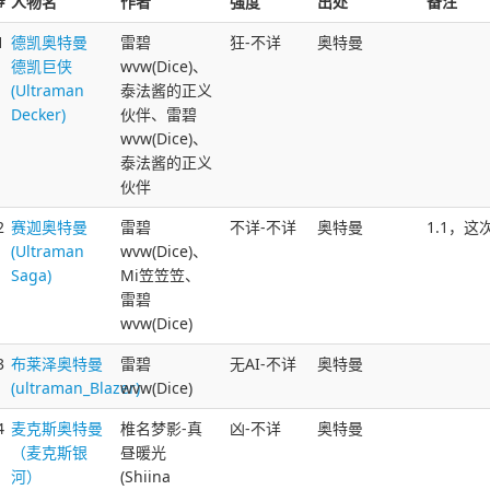
#
人物名
作者
强度
出处
备注
1
德凯奥特曼
雷碧
狂-不详
奥特曼
德凯巨侠
wvw(Dice)、
(Ultraman
泰法酱的正义
Decker)
伙伴、雷碧
wvw(Dice)、
泰法酱的正义
伙伴
2
赛迦奥特曼
雷碧
不详-不详
奥特曼
1.1，这
(Ultraman
wvw(Dice)、
Saga)
Mi笠笠笠、
雷碧
wvw(Dice)
3
布莱泽奥特曼
雷碧
无AI-不详
奥特曼
(ultraman_Blazer)
wvw(Dice)
4
麦克斯奥特曼
椎名梦影-真
凶-不详
奥特曼
（麦克斯银
昼暖光
河）
(Shiina