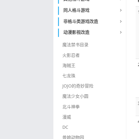
同人格斗游戏
非格斗类游戏改造
动漫影视改造
魔法禁书目录
火影忍者
海贼王
七龙珠
JOJO的奇妙冒险
魔法少女小圆
北斗神拳
漫威
DC
兽娘动物园