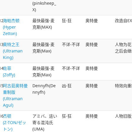
(pinksheep_
X)
12
海帕杰顿
最快最强-麦
狂-狂
奥特曼
改造自E
(Hyper
克斯(MAX)
Zetton)
13
奥特之王
最快最强-麦
不详-不详
奥特曼
人物为花
(Ultraman
克斯(Max)
之后会继续
King)
14
佐菲
最快最强-麦
不详-不详
奥特曼
(Zoffy)
克斯(Max)
15
阿古茹奥特曼
Dennyfh(De
凶-狂
奥特曼
特效向重
重制版
nnyfh)
(Ultraman
Agul)
16
杰顿
アミバ、這い
狂-狂
奥特曼
人物旧版
(Z-TON/ゼッ
寄る混沌氏
トン)
(UMA)