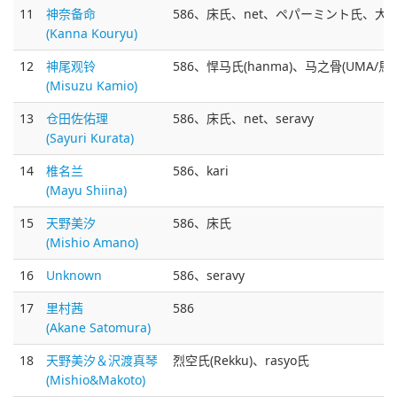
11
神奈备命
586、床氏、net、ペパーミント氏、大垣氏
(Kanna Kouryu)
12
神尾观铃
586、悍马氏(hanma)、马之骨(UMA/馬
(Misuzu Kamio)
13
仓田佐佑理
586、床氏、net、seravy
(Sayuri Kurata)
14
椎名兰
586、kari
(Mayu Shiina)
15
天野美汐
586、床氏
(Mishio Amano)
16
Unknown
586、seravy
17
里村茜
586
(Akane Satomura)
18
天野美汐＆沢渡真琴
烈空氏(Rekku)、rasyo氏
(Mishio&Makoto)