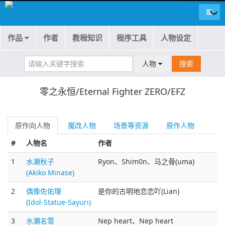
导航
作品
作者
教程知识
程序工具
人物设定
人物
搜索
零之永恒/Eternal Fighter ZERO/EFZ
原作向人物
魔改人物
场景等资源
原作人物
#
人物名
作者
1
水濑秋子
Ryon、Shim0n、马之骨(uma)
(Akiko Minase)
2
偶像佐佑理
是你的古明地恋恋吖(Lian)
(Idol-Statue-Sayuri)
3
水瀬名雪
Nep heart、Nep heart