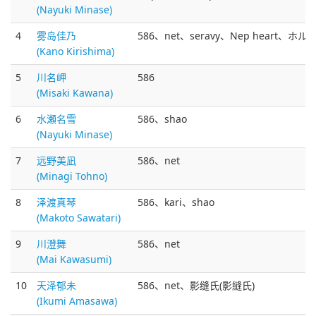
(Nayuki Minase)
4
雾岛佳乃
586、net、seravy、Nep heart、ホルン
(Kano Kirishima)
5
川名岬
586
(Misaki Kawana)
6
水瀬名雪
586、shao
(Nayuki Minase)
7
远野美凪
586、net
(Minagi Tohno)
8
泽渡真琴
586、kari、shao
(Makoto Sawatari)
9
川澄舞
586、net
(Mai Kawasumi)
10
天泽郁未
586、net、影缝氏(影縫氏)
(Ikumi Amasawa)