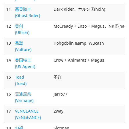
11
恶灵骑士
Dark Rider、ホルン氏(holn)
(Ghost Rider)
12
奥创
McCready + Enzo + Magus、NK氏(naclk
(Ultron)
13
秃鹫
Hobgoblin &amp; Wucash
(Vulture)
14
美国特工
Crow + Animaraz + Magus
(US Agent)
15
Toad
不详
(Toad)
16
毒液屠杀
Jarro77
(Varnage)
17
VENGEANCE
2way
(VENGEANCE)
18
幻视
Slotman