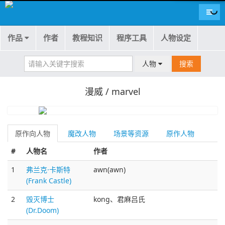
导航
作品
作者
教程知识
程序工具
人物设定
人物
搜索
漫威 / marvel
原作向人物
魔改人物
场景等资源
原作人物
#
人物名
作者
1
弗兰克·卡斯特
awn(awn)
(Frank Castle)
2
毁灭博士
kong、君麻吕氏
(Dr.Doom)