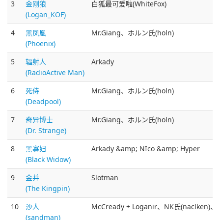
3
金刚狼
白狐最可爱啦(WhiteFox)
(Logan_KOF)
4
黑凤凰
Mr.Giang、ホルン氏(holn)
(Phoenix)
5
辐射人
Arkady
(RadioActive Man)
6
死侍
Mr.Giang、ホルン氏(holn)
(Deadpool)
7
奇异博士
Mr.Giang、ホルン氏(holn)
(Dr. Strange)
8
黑寡妇
Arkady &amp; NIco &amp; Hyper
(Black Widow)
9
金并
Slotman
(The Kingpin)
10
沙人
McCready + Loganir、NK氏(naclken)
(sandman)