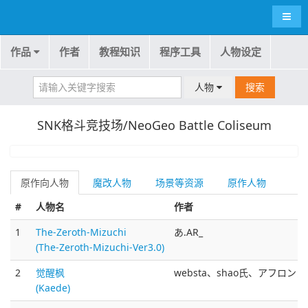
导航
作品
作者
教程知识
程序工具
人物设定
人物
搜索
SNK格斗竞技场/NeoGeo Battle Coliseum
原作向人物
魔改人物
场景等资源
原作人物
#
人物名
作者
1
The-Zeroth-Mizuchi
あ.AR_
(The-Zeroth-Mizuchi-Ver3.0)
2
觉醒枫
websta、shao氏、アフロン氏(Ah
(Kaede)