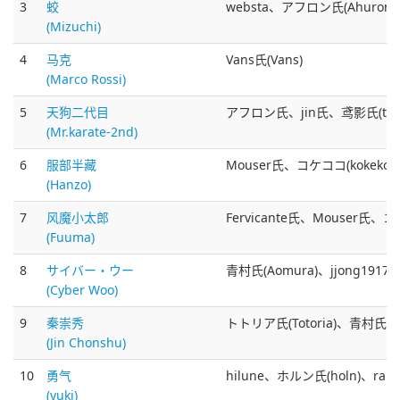
3
蛟
websta、アフロン氏(Ahuron
(Mizuchi)
4
马克
Vans氏(Vans)
(Marco Rossi)
5
天狗二代目
アフロン氏、jin氏、鸢影氏(tobi
(Mr.karate-2nd)
6
服部半藏
Mouser氏、コケココ(kokekoko
(Hanzo)
7
风魔小太郎
Fervicante氏、Mouser氏、コケ
(Fuuma)
8
サイバー・ウー
青村氏(Aomura)、jjong1917
(Cyber Woo)
9
秦崇秀
トトリア氏(Totoria)、青村氏(Aom
(Jin Chonshu)
10
勇气
hilune、ホルン氏(holn)、ran
(yuki)