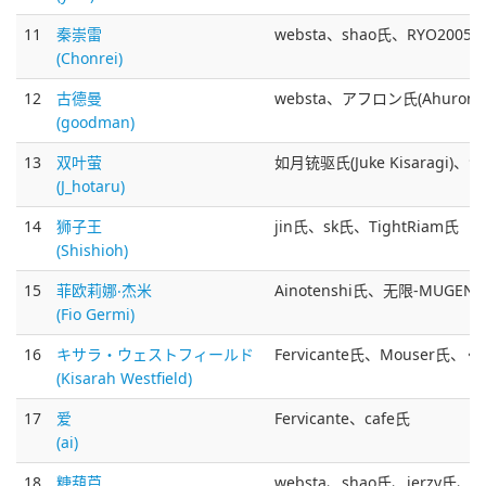
11
秦崇雷
websta、shao氏、RYO200
(Chonrei)
12
古德曼
websta、アフロン氏(Ahuro
(goodman)
13
双叶萤
如月铳驱氏(Juke Kisaragi
(J_hotaru)
14
狮子王
jin氏、sk氏、TightRiam氏
(Shishioh)
15
菲欧莉娜‧杰米
Ainotenshi氏、无限-MUGEN氏
(Fio Germi)
16
キサラ・ウェストフィールド
Fervicante氏、Mouser氏、
(Kisarah Westfield)
17
爱
Fervicante、cafe氏
(ai)
18
糖葫芦
websta、shao氏、jerzy氏、r