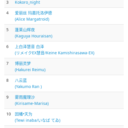
3
Kokoro_night
4
爱丽丝 玛嘉托洛伊德
(Alice Margatroid)
5
蓬莱山辉夜
(Kaguya Houraisan)
6
上白泽慧音 白泽
(リメイクEX慧音/Keine Kamishirasawa-EX)
7
博丽灵梦
(Hakurei Reimu)
8
八云蓝
(Yakumo Ran )
9
雾雨魔理沙
(Kirisame-Marisa)
10
因幡•天为
(Tewi inaba/いなば てゐ)