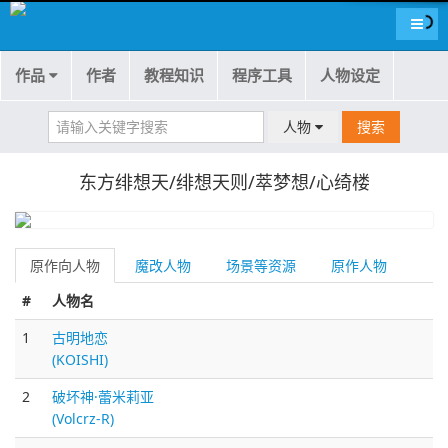
导航
作品
作者
教程知识
程序工具
人物设定
人物
搜索
东方绯想天/绯想天则/萃梦想/心绮楼
原作向人物
魔改人物
场景等资源
原作人物
#
人物名
1
古明地恋
(KOISHI)
2
破坏神·蕾米莉亚
(Volcrz-R)