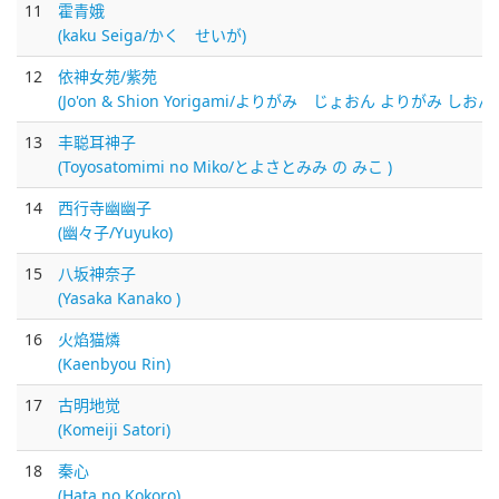
11
霍青娥
(kaku Seiga/かく せいが)
12
依神女苑/紫苑
(Jo'on & Shion Yorigami/よりがみ じょおん よりがみ しおん)
13
丰聪耳神子
(Toyosatomimi no Miko/とよさとみみ の みこ )
14
西行寺幽幽子
(幽々子/Yuyuko)
15
八坂神奈子
(Yasaka Kanako )
16
火焰猫燐
(Kaenbyou Rin)
17
古明地觉
(Komeiji Satori)
18
秦心
(Hata no Kokoro)