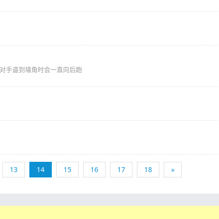
在被对手逼到墙角时会一直向后跑
13
14
15
16
17
18
»