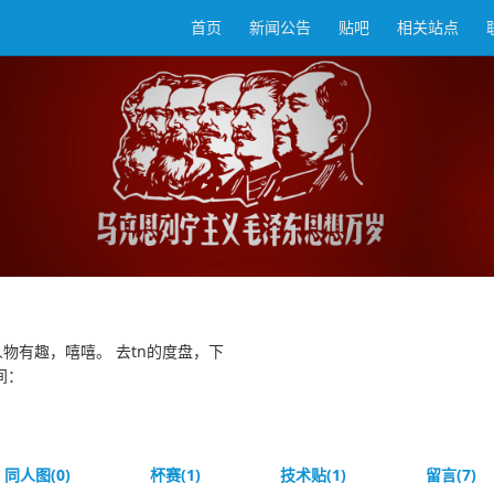
首页
新闻公告
贴吧
相关站点
物有趣，嘻嘻。 去tn的度盘，下
间：
同人图(0)
杯赛(1)
技术贴(1)
留言(7)