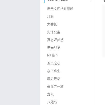
电击文库格斗巅峰
月姬
大番长
先锋公主
真恋姬梦想
电光战记
N+格斗
圣灵之心
夜下降生
魔刃降临
豪血寺一族
龙吼
八咫乌