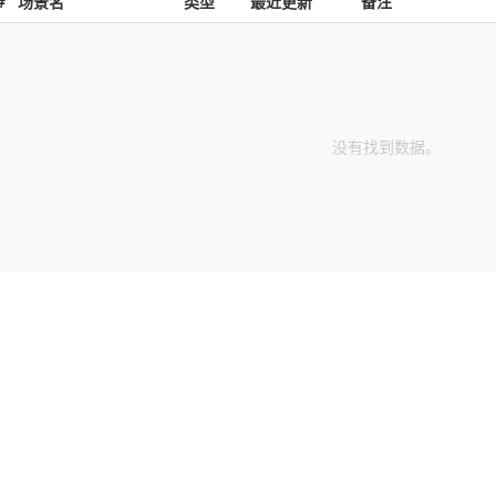
#
场景名
类型
最近更新
备注
没有找到数据。