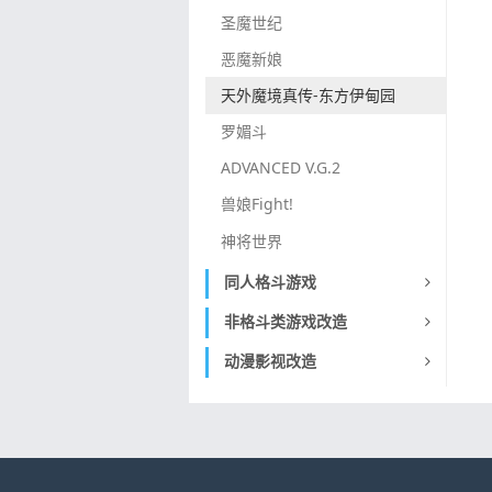
圣魔世纪
恶魔新娘
天外魔境真传-东方伊甸园
罗媚斗
ADVANCED V.G.2
兽娘Fight!
神将世界
同人格斗游戏
非格斗类游戏改造
动漫影视改造