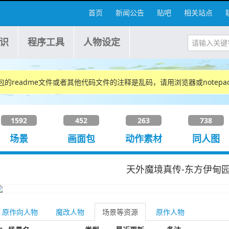
首页
新闻公告
贴吧
相关站点
识
程序工具
人物设定
包的readme文件或者其他代码文件的注释是乱码，请用浏览器或notepa
1592
452
263
738
场景
画面包
动作素材
同人图
天外魔境真传-东方伊甸
原作向人物
魔改人物
场景等资源
原作人物