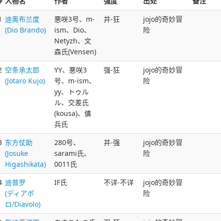
#
人物名
作者
强度
出处
备注
1
迪奥布兰度
悪咲3号、m-
并-狂
jojo的奇妙冒
(Dio Brando)
ism、Dio、
险
Netyzh、文
森氏(Vensen)
2
空条承太郎
YY、悪咲3
强-狂
jojo的奇妙冒
(Jotaro Kujo)
号、m-ism、
险
yy、トゥル
ル、交差氏
(kousa)、傭
兵氏
3
东方仗助
280号、
并-强
jojo的奇妙冒
(Josuke
sarami氏、
险
Higashikata)
0011氏
4
迪普罗
IF氏
不详-不详
jojo的奇妙冒
(ディアボ
险
ロ/Diavolo)