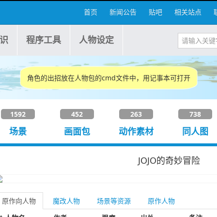
首页
新闻公告
贴吧
相关站点
识
程序工具
人物设定
角色的出招放在人物包的cmd文件中，用记事本可打开
1592
452
263
738
场景
画面包
动作素材
同人图
JOJO的奇妙冒险
原作向人物
魔改人物
场景等资源
原作人物