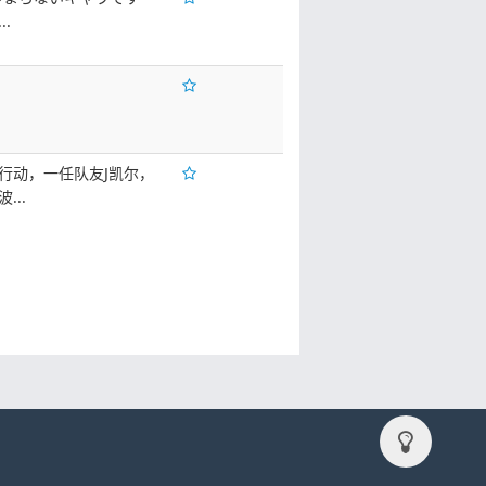
..
行动，一任队友J凯尔，
...