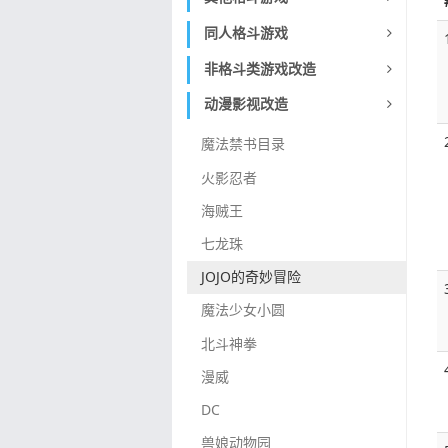
同人格斗游戏
非格斗类游戏改造
动漫影视改造
魔法禁书目录
火影忍者
海贼王
七龙珠
JOJO的奇妙冒险
魔法少女小圆
北斗神拳
漫威
DC
兽娘动物园