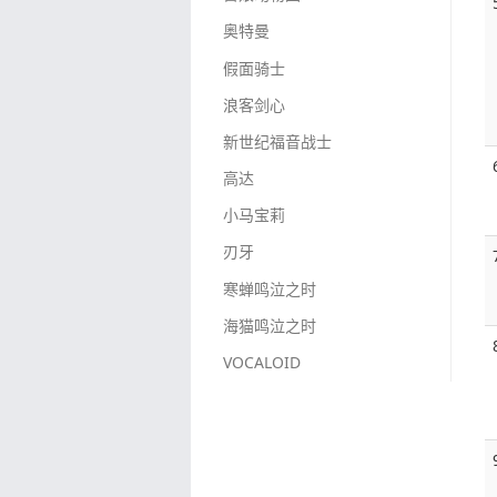
奥特曼
假面骑士
浪客剑心
新世纪福音战士
高达
小马宝莉
刃牙
寒蝉鸣泣之时
海猫鸣泣之时
VOCALOID