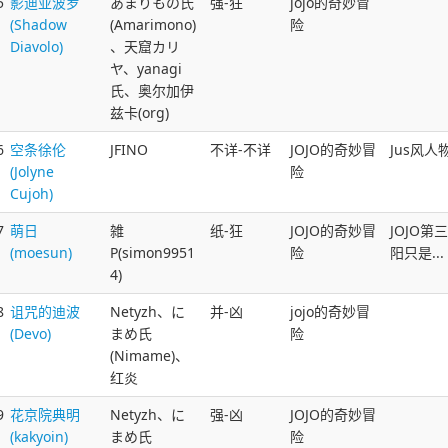
5
影迪亚波罗
あまりもの氏
强-狂
jojo的奇妙冒
(Shadow
(Amarimono)
险
Diavolo)
、天窟カリ
ヤ、yanagi
氏、奥尔加伊
兹卡(org)
6
空条徐伦
JFINO
不详-不详
JOJO的奇妙冒
Jus风人
(Jolyne
险
Cujoh)
7
萌日
雑
纸-狂
JOJO的奇妙冒
JOJO
(moesun)
P(simon9951
险
阳只是...
4)
8
诅咒的迪波
Netyzh、に
并-凶
jojo的奇妙冒
(Devo)
まめ氏
险
(Nimame)、
红炎
9
花京院典明
Netyzh、に
强-凶
JOJO的奇妙冒
(kakyoin)
まめ氏
险