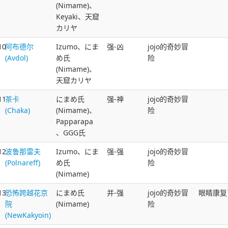
(Nimame)、
Keyaki、天窟
カリヤ
10
阿布德尔
Izumo、にま
强-凶
jojo的奇妙冒
(Avdol)
め氏
险
(Nimame)、
天窟カリヤ
11
茶卡
にまめ氏
强-神
jojo的奇妙冒
(Chaka)
(Nimame)、
险
Papparapa
、GGG氏
12
波鲁那雷夫
Izumo、にま
强-强
jojo的奇妙冒
(Polnareff)
め氏
险
(Nimame)
13
恐怖跨越花京
にまめ氏
并-强
jojo的奇妙冒
眼睛康复
院
(Nimame)
险
(NewKakyoin)