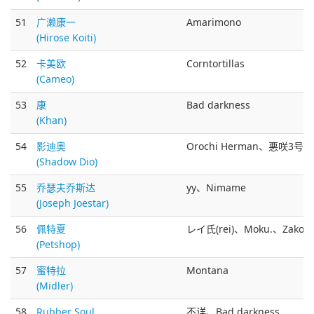
51
广濑康一
Amarimono
(Hirose Koiti)
52
卡美欧
Corntortillas
(Cameo)
53
康
Bad darkness
(Khan)
54
影迪奥
Orochi Herman、悪咲3号、m
(Shadow Dio)
55
乔瑟夫乔斯达
yy、Nimame
(Joseph Joestar)
56
佩特夏
レイ氏(rei)、Moku.、Zako
(Petshop)
57
蜜特拉
Montana
(Midler)
58
Rubber Soul
不详、Bad darkness