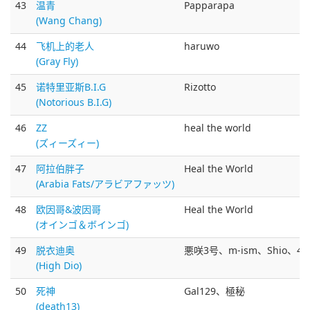
43
温青
Papparapa
(Wang Chang)
44
飞机上的老人
haruwo
(Gray Fly)
45
诺特里亚斯B.I.G
Rizotto
(Notorious B.I.G)
46
ZZ
heal the world
(ズィーズィー)
47
阿拉伯胖子
Heal the World
(Arabia Fats/アラビアファッツ)
48
欧因哥&波因哥
Heal the World
(オインゴ＆ボインゴ)
49
脱衣迪奥
悪咲3号、m-ism、Shio、41
(High Dio)
50
死神
Gal129、極秘
(death13)