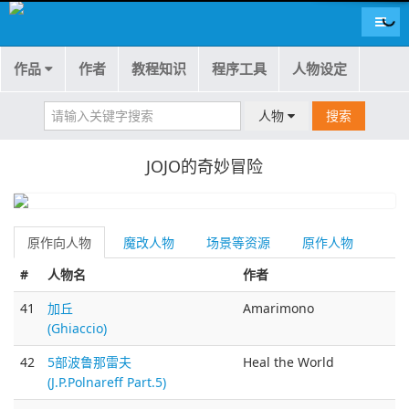
导航
作品
作者
教程知识
程序工具
人物设定
人物
搜索
JOJO的奇妙冒险
原作向人物
魔改人物
场景等资源
原作人物
#
人物名
作者
41
加丘
Amarimono
(Ghiaccio)
42
5部波鲁那雷夫
Heal the World
(J.P.Polnareff Part.5)